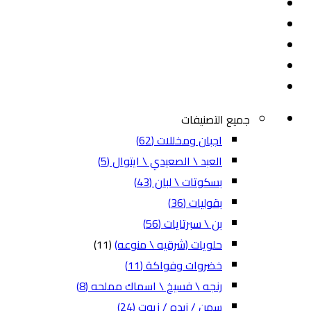
جميع التصنيفات
اجبان ومخللات
(62)
العبد \ الصعيدي \ ايتوال
(5)
بسكوتات \ لبان
(43)
بقوليات
(36)
بن \ سبرتايات
(56)
حلويات (شرقيه \ منوعه)
(11)
خضروات وفواكة
(11)
رنجه \ فسيخ \ اسماك مملحه
(8)
سمن / زبده / زيوت
(24)