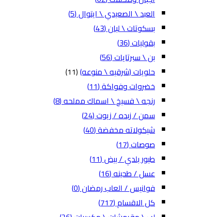
العبد \ الصعيدي \ ايتوال
(5)
بسكوتات \ لبان
(43)
بقوليات
(36)
بن \ سبرتايات
(56)
حلويات (شرقيه \ منوعه)
(11)
خضروات وفواكة
(11)
رنجه \ فسيخ \ اسماك مملحه
(8)
سمن / زبده / زيوت
(24)
شيكولاته مخفضة
(40)
صوصات
(17)
طيور بلدي / بيض
(11)
عسل / طحينه
(16)
فوانيس / العاب رمضان
(0)
كل الاقسام
(717)