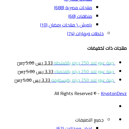
منتجات مصرية
(688)
منظفات
(68)
ياميش \ منتجات رمضان
(10)
خلطات وبهارات
(74)
منتجات ذات تخفيضات
جبنة عبور لاند 250 جرام بالقشطه
3.33
ر.س
5.00
ر.س
جبنة عبور لاند 250 جرام بالفلمنك
3.33
ر.س
5.00
ر.س
جبنة عبور لاند 250 جرام بالبسطرمه
3.33
ر.س
5.00
ر.س
All Rights Reserved © -
KryptonDevz
جميع التصنيفات
اجبان ومخللات
(62)