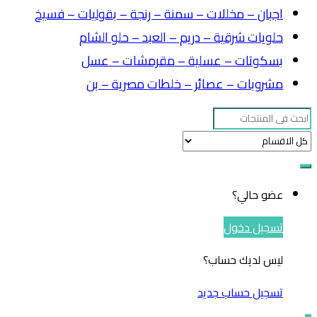
اجبان – مخللات – سمنة – رنجة – بقوليات – فسيخ
حلويات شرقية – دريم – العبد – حلو الشام
بسكوتات – عسلية – مقرمشات – عسل
مشروبات – عصائر – خلطات مصرية – بن
Search
for:
عضو حالي؟
تسجيل دخول
ليس لديك حساب؟
تسجيل حساب جديد