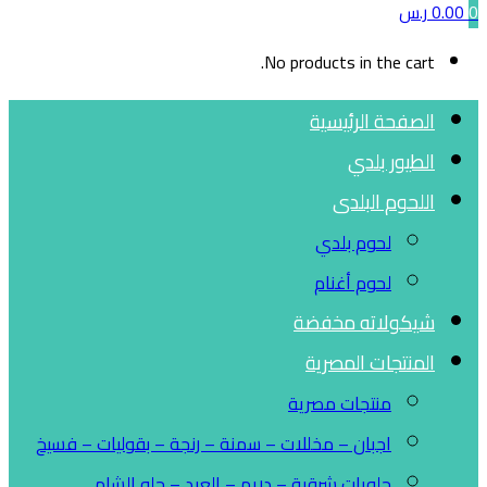
0
0.00
ر.س
No products in the cart.
الصفحة الرئيسية
الطيور بلدي
اللحوم البلدى
لحوم بلدي
لحوم أغنام
شيكولاته مخفضة
المنتجات المصرية
منتجات مصرية
اجبان – مخللات – سمنة – رنجة – بقوليات – فسيخ
حلويات شرقية – دريم – العبد – حلو الشام