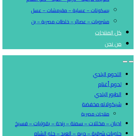
بسكوتات – عسلية – مقرمشات – عسل
مشروبات – عصائر – خلطات مصرية – بن
كل المنتجات
من نحن
اللحوم البلدي
لحوم أغنام
الطيور البلدي
شيكولاته مخفضة
منتجات مصرية
اجبان – مخللات – سمنة – رنجة – بقوليات – فسيخ
حلويات شرقية – دريم – العبد – حلو الشام