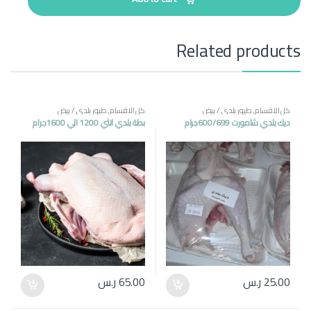
i
t
y
Related products
كل الاقسام
,
طيور بلدي / بيض
كل الاقسام
,
طيور بلدي / بيض
ديك بلدي شامورت 600/699جرام
بطة بلدي انثي 1200 الي 1600جرام
25.00
ر.س
65.00
ر.س