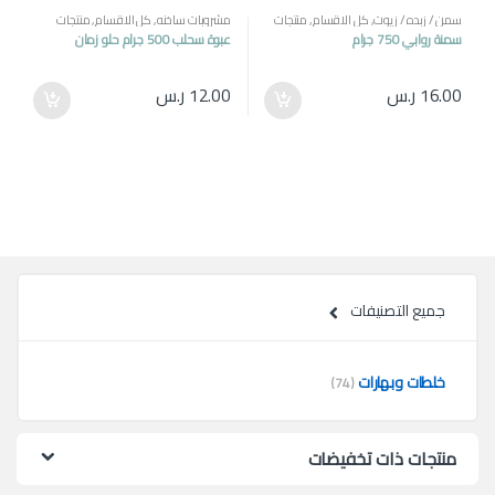
سمن / زبده / زيوت
,
كل الاقسام
,
منتجات
مشروبات ساخنه
,
كل الاقسام
,
منتجات
مصرية
مصرية
سمنة روابي 750 جرام
عبوة سحلب 500 جرام حلو زمان
16.00
ر.س
12.00
ر.س
جميع التصنيفات
خلطات وبهارات
(74)
منتجات ذات تخفيضات