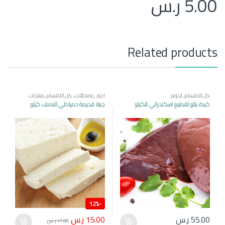
5.00
ر.س
Related products
كل الاقسام
,
لحوم
اجبان ومخللات
,
كل الاقسام
,
منتجات
مصرية
كبدة بتلو تقطيع اسكندراني للكيلو
جبنة قديمة دمياطي للنصف كيلو
12%
-
15.00
ر.س
55.00
ر.س
17.00
ر.س