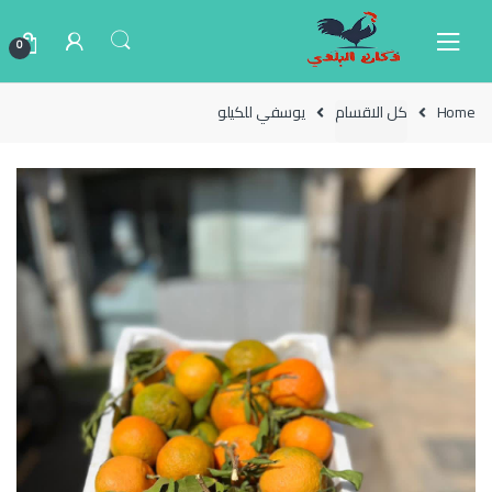
Ski
Ski
t
t
0
navigatio
conten
Home
كل الاقسام
يوسفي للكيلو