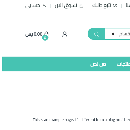
نا
تتبع طلبك
تسوق الان
حسابي
0.00
ر.س
0
نتجات
من نحن
This is an example page. It’s different from a blog post be