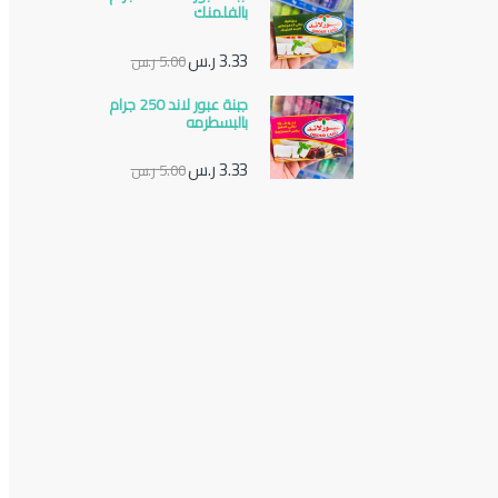
بالفلمنك
3.33
ر.س
5.00
ر.س
جبنة عبور لاند 250 جرام
بالبسطرمه
3.33
ر.س
5.00
ر.س