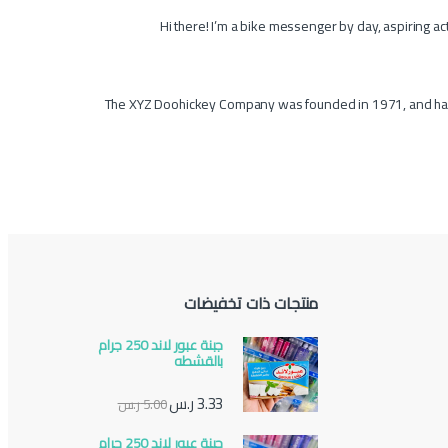
Hi there! I’m a bike messenger by day, aspiring acto
The XYZ Doohickey Company was founded in 1971, and has b
منتجات ذات تخفيضات
جبنة عبور لاند 250 جرام
بالقشطه
3.33
ر.س
5.00
ر.س
جبنة عبور لاند 250 جرام