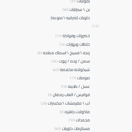
بقوليات
(37)
بن \ سبرتايات
(56)
حلويات (شرقيه \ منوعه)
(11)
خضروات وفواكة
(11)
خلطات وبهارات
(74)
رنجه \ فسيخ \ اسماك مملحه
(8)
سمن / زبده / زيوت
(24)
شيكولاته مخفضة
(40)
صوصات
(17)
عسل / طحينه
(16)
فوانيس / العاب رمضان
(0)
لب \ مقرمشات \ مكسرات
(26)
ماكولات جاهزه
(3)
مجمدات
(10)
مستلزمات حلويات
(95)