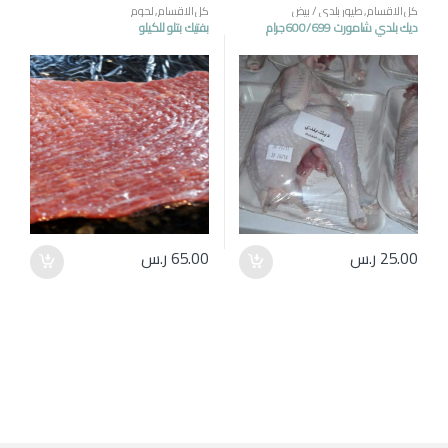
كل الاقسام
,
طيور بلدي / بيض
كل الاقسام
,
لحوم
ديك بلدي شامورت 600/699جرام
بفتيك بتلو للكيلو
25.00
ر.س
65.00
ر.س