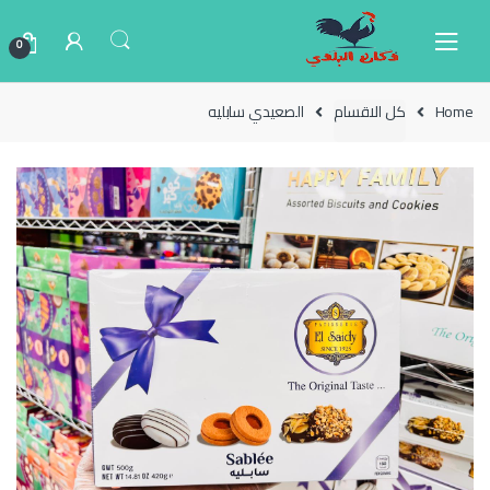
Ski
Ski
t
t
0
navigatio
conten
Home
كل الاقسام
الصعيدي سابليه