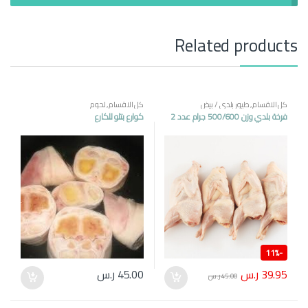
Related products
كل الاقسام
,
طيور بلدي / بيض
كل الاقسام
,
لحوم
فرخة بلدي وزن 500/600 جرام عدد 2
كوارع بتلو للكارع
11%
-
39.95
ر.س
45.00
ر.س
45.00
ر.س