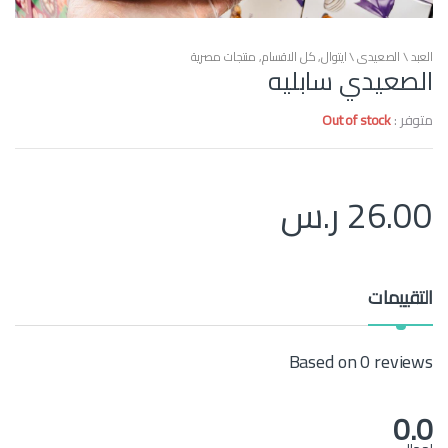
العبد \ الصعيدي \ ايتوال
,
كل الاقسام
,
منتجات مصرية
الصعيدي سابليه
متوفر :
Out of stock
26.00
ر.س
التقييمات
Based on 0 reviews
0.0