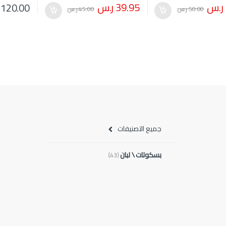
ر.س
39.95
ر.س
120.00
50.00
ر.س
45.00
ر.س
جميع التصنيفات
بسكوتات \ لبان
(43)