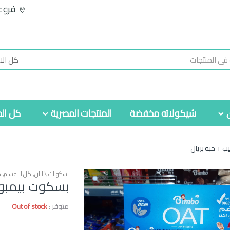
فروع
شيكولاته مخفضة
المنتجات المصرية
كل الم
ب + حبه بريال
بسكوتات \ لبان
,
كل الاقسام
,
م
بسكوت بيمبو ش
متوفر :
Out of stock