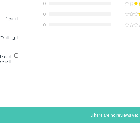
0
0
الاسم
*
0
البريد الالك
احفظ ا
المتصف
There are no reviews yet.