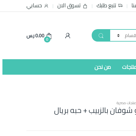
نا
تتبع طلبك
تسوق الان
حسابي
0.00
ر.س
0
نتجات
من نحن
نتجات مصرية
وفان بالزبيب + حبه بريال