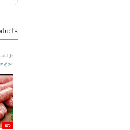
oducts
كل الاقسا
سجق من ل
10%
-