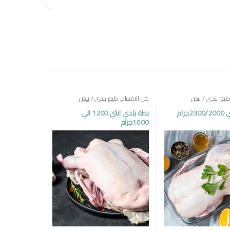
طيور بلدي / بيض
كل الاقسام
,
طيور بلدي / بيض
جرام
بطة بلدي انثي 1200 الي
1600جرام