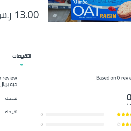
13.00
ر.س
التقييمات
Based on 0 rev
حبه بريال
0
تقييمك
لي
تقييمك
0
0