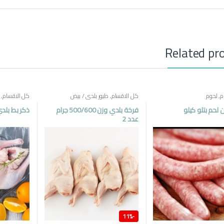
Related pr
م
,
لحوم
كل الاقسام
,
طيور بلدي / بيض
كل الاقسام
,
حم بتلو كيلو
فرخة بلدي وزن 500/600 جرام
ذكر بط بلدي 2300/2000
عدد 2
11%
-