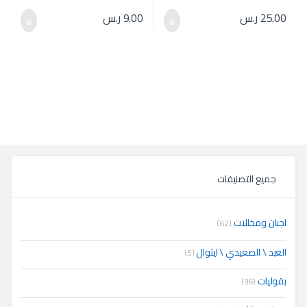
25.00
ر.س
9.00
ر.س
جميع التصنيفات
اجبان ومخللات
(62)
العبد \ الصعيدي \ ايتوال
(5)
بقوليات
(36)