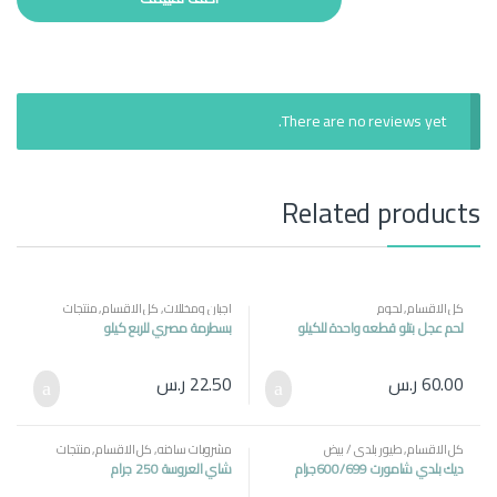
There are no reviews yet.
Related products
كل الاقسام
,
لحوم
اجبان ومخللات
,
كل الاقسام
,
منتجات
مصرية
لحم عجل بتلو قطعه واحدة للكيلو
بسطرمة مصري للربع كيلو
60.00
ر.س
22.50
ر.س
كل الاقسام
,
طيور بلدي / بيض
مشروبات ساخنه
,
كل الاقسام
,
منتجات
مصرية
ديك بلدي شامورت 600/699جرام
شاي العروسة 250 جرام