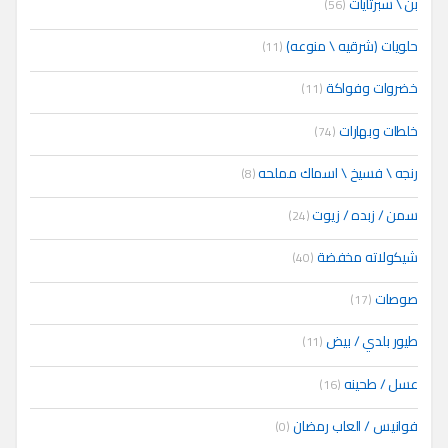
بن \ سبرتايات
(56)
حلويات (شرقيه \ منوعه)
(11)
خضروات وفواكة
(11)
خلطات وبهارات
(74)
رنجه \ فسيخ \ اسماك مملحه
(8)
سمن / زبده / زيوت
(24)
شيكولاته مخفضة
(40)
صوصات
(17)
طيور بلدي / بيض
(11)
عسل / طحينه
(16)
فوانيس / العاب رمضان
(0)