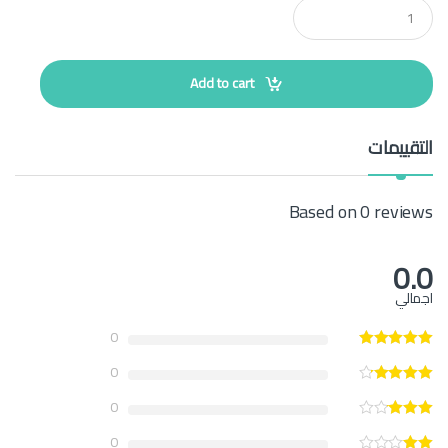
Q
u
a
n
t
Add to cart
i
t
y
التقييمات
Based on 0 reviews
0.0
اجمالي
0
0
0
0