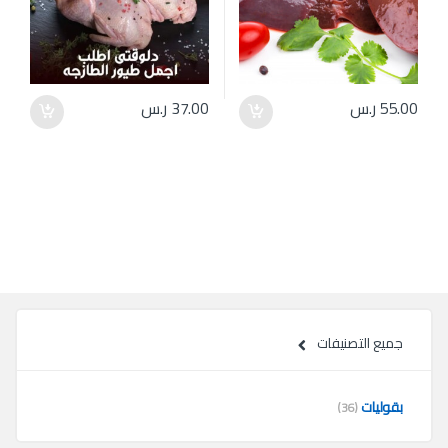
55.00
ر.س
37.00
ر.س
جميع التصنيفات
بقوليات
(36)