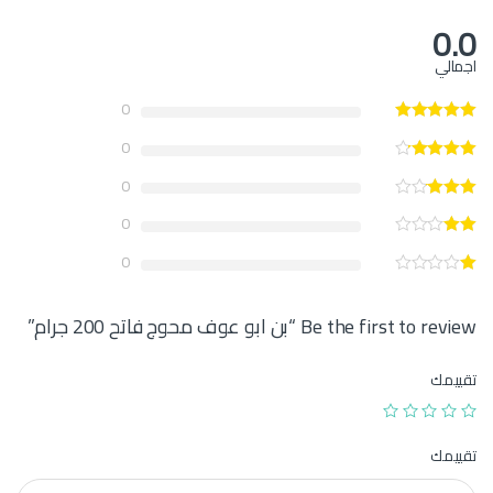
0.0
اجمالي
0
0
0
0
0
Be the first to review “بن ابو عوف محوج فاتح 200 جرام”
تقييمك
تقييمك