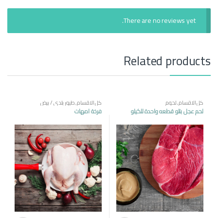
There are no reviews yet.
Related products
كل الاقسام
,
لحوم
كل الاقسام
,
طيور بلدي / بيض
لحم عجل بتلو قطعه واحدة للكيلو
فرخة امهات