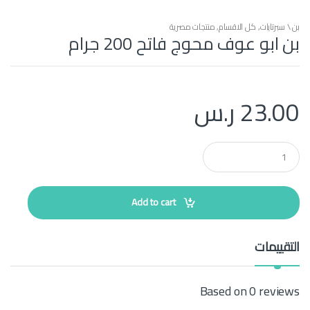
بن \ سبرتايات
,
كل الاقسام
,
منتجات مصرية
بن ابو عوف محوج فاتح 200 جرام
23.00
ر.س
Q
u
a
n
t
Add to cart
i
t
y
التقييمات
Based on 0 reviews