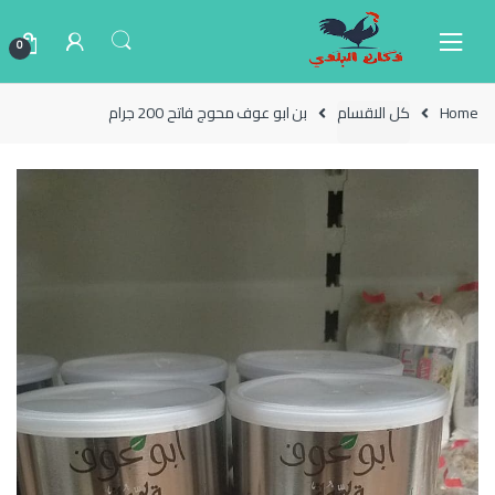
Ski
Ski
t
t
0
navigatio
conten
Home
كل الاقسام
بن ابو عوف محوج فاتح 200 جرام