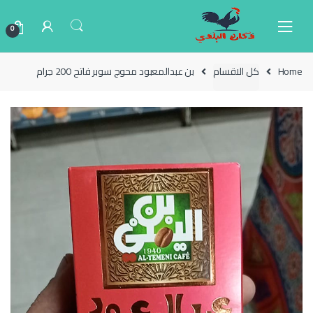
Ski
Ski
t
t
0
navigatio
conten
Home
كل الاقسام
بن عبدالمعبود محوج سوبر فاتح 200 جرام