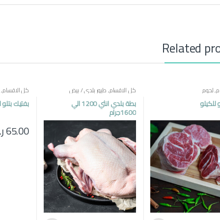
Related pr
م
,
لحوم
كل الاقسام
,
طيور بلدي / بيض
كل الاقسام
,
 للكيلو
بطة بلدي انثي 1200 الي
بفتيك بتلو ل
1600جرام
65.00
ر