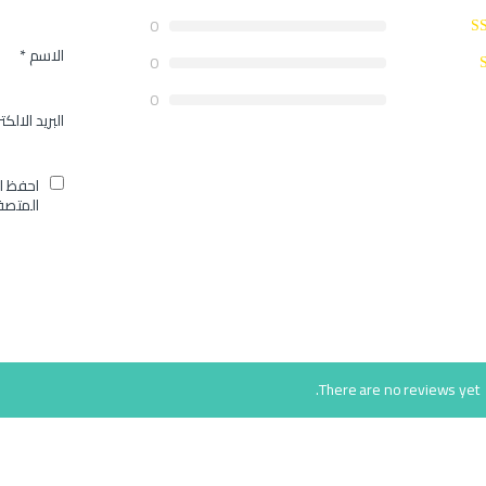
0
الاسم
*
0
0
البريد الالك
احفظ ا
المتصف
There are no reviews yet.