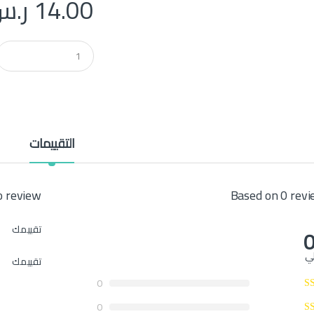
14.00
ر.س
Q
u
a
n
t
i
t
y
التقييمات
Based on 0 rev
first to review
تقييمك
0
لي
تقييمك
0
0