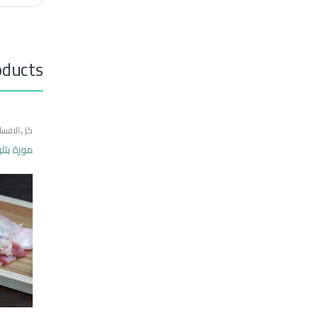
oducts
كل الاقسا
موزة بتلو