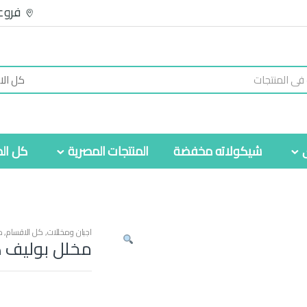
فروع
شيكولاته مخفضة
المنتجات المصرية
كل الم
اجبان ومخللات
,
كل الاقسام
,
م
مخلل بوليف ك