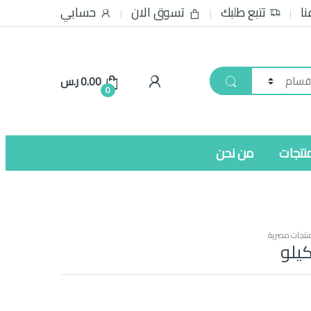
نا
تتبع طلبك
تسوق الان
حسابي
0.00
ر.س
0
نتجات
من نحن
نتجات مصرية
يلو