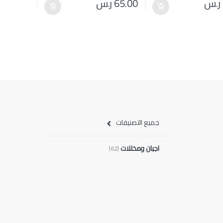
ر.س
65.00
ر.س
جميع التصنيفات
اجبان ومخللات
(62)