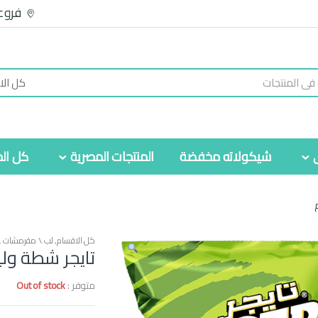
فروع
شيكولاته مخفضة
المنتجات المصرية
كل الم
كل الاقسام
,
لب \ مقرمشات 
تايجر شطة وليمون 
متوفر :
Out of stock