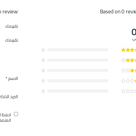
Based on 0 rev
the first to review
تقييمك
0
لي
تقييمك
0
0
0
الاسم
*
0
0
البريد الالك
احفظ ا
المتصف