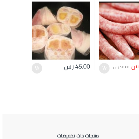
.س
45.00
ر.س
50.00
ر.س
منتجات ذات تخفيضات