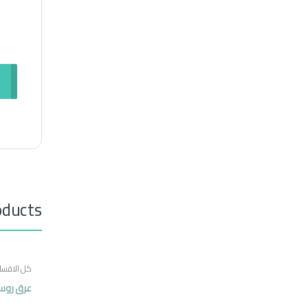
oducts
كل الاقسا
عرق روس