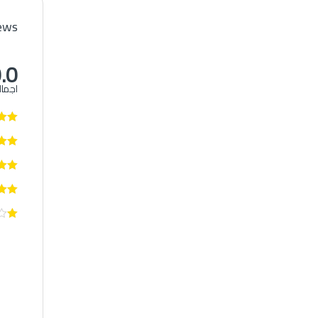
iews
.0
اجما