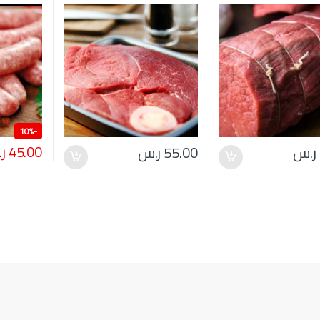
10%
-
45.00
ر
ر.س
55.00
ر.س