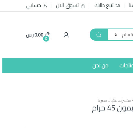
نا
تتبع طلبك
تسوق الان
حسابي
0.00
ر.س
0
نتجات
من نحن
\ مكسرات
,
منتجات مصرية
45 جرام