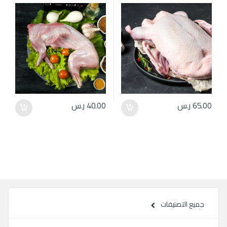
65.00
ر.س
40.00
ر.س
جميع التصنيفات