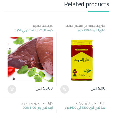
Related products
مشروبات ساخنه
,
كل الاقسام
,
منتجات
كل الاقسام
,
لحوم
مصرية
شاي العروسة 250 جرام
كبدة بتلو تقطيع اسكندراني للكيلو
9.00
ر.س
55.00
ر.س
كل الاقسام
,
طيور بلدي / بيض
كل الاقسام
,
طيور بلدي / بيض
بطة بلدي انثي 1200 الي 1600جرام
ارنب بلدي وزن 700/1100