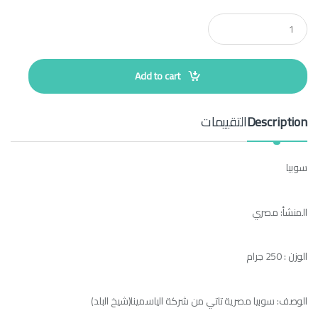
Q
u
a
n
t
Add to cart
i
t
y
Description
التقييمات
سوبيا
المنشأ: مصري
الوزن : 250 جرام
الوصف: سوبيا مصرية تاتي من شركة الياسمينا(شيخ البلد)