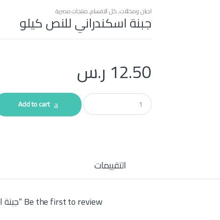
اجبان ومخللات
,
كل الاقسام
,
منتجات مصرية
جبنة اسكندراني للنص كيلو
12.50
ر.س
Q
Add to cart
u
a
n
t
i
t
y
التقييمات
Be the first to review “جبنة اسكندراني للنص كيلو”