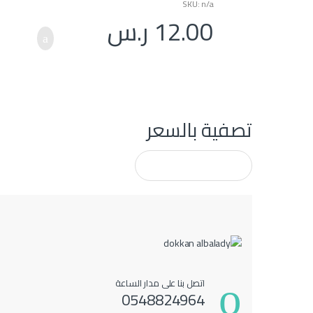
SKU: n/a
u
t
12.00
ر.س
o
f
5
تصفية بالسعر
اتصل بنا على مدار الساعة
0548824964