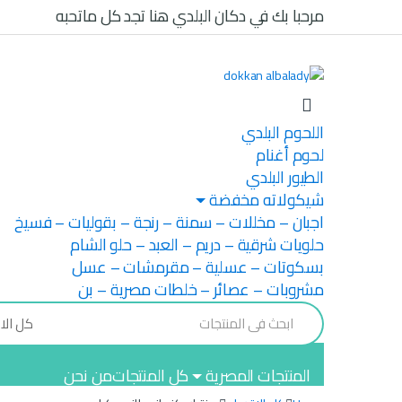
Ski
Ski
مرحبا بك في دكان البلدي هنا تجد كل ماتحبه
t
t
navigatio
conten
اللحوم البلدي
لحوم أغنام
الطيور البلدي
شيكولاته مخفضة
اجبان – مخللات – سمنة – رنجة – بقوليات – فسيخ
حلويات شرقية – دريم – العبد – حلو الشام
بسكوتات – عسلية – مقرمشات – عسل
مشروبات – عصائر – خلطات مصرية – بن
Search
for:
المنتجات المصرية
كل المنتجات
من نحن