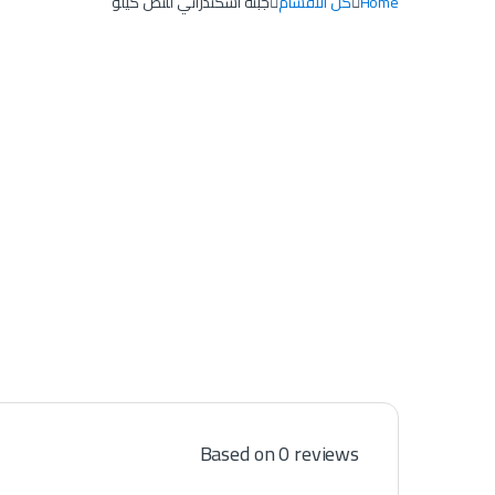
Home
كل الاقسام
جبنة اسكندراني للنص كيلو
Based on 0 reviews