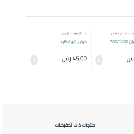
طيور بلدي / بيض
كل الاقسام
,
لحوم
700/1
كوارع بتلو للكارع
.س
45.00
ر.س
منتجات ذات تخفيضات