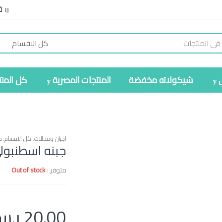
ف
شيكولاته مخفضة
المنتجات المصرية
كل المن
اجبان ومخللات
,
كل الاقسام
,
م
جبنه اسطنبولي
متوفر :
Out of stock
20.00
ر.س