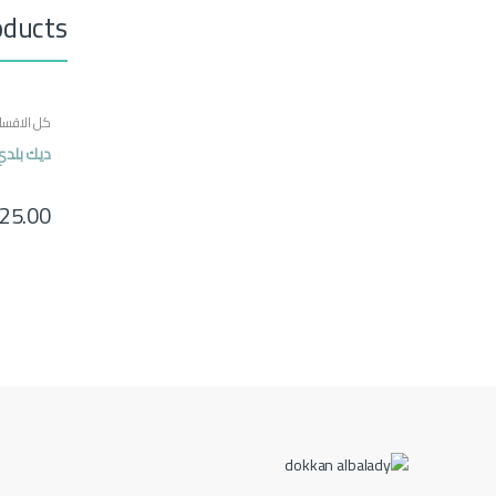
oducts
كل الاقسا
ديك بلدي شام
25.00