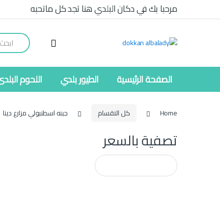
Ski
Ski
مرحبا بك في دكان البلدي هنا تجد كل ماتحبه
t
t
navigatio
conten
Search
for:
الصفحة الرئيسية
الطيور بلدي
اللحوم البلدى
Home
كل الاقسام
جبنه اسطنبولي مزارع دينا
تصفية بالسعر