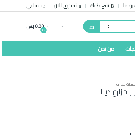
روعنا
تتبع طلبك
تسوق الان
حسابي
0.00
ر.س
0
تجات
من نحن
نتجات مصرية
 مزارع دينا