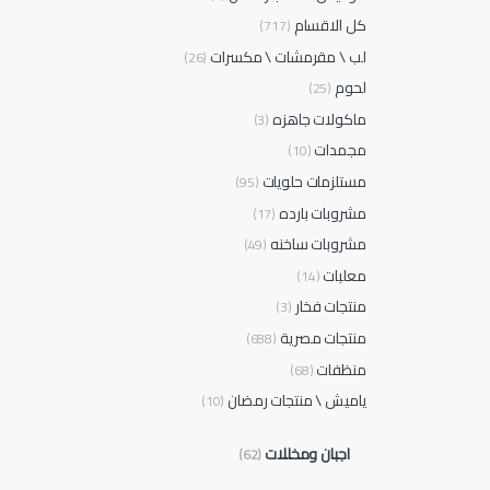
كل الاقسام
(717)
لب \ مقرمشات \ مكسرات
(26)
لحوم
(25)
ماكولات جاهزه
(3)
مجمدات
(10)
مستلزمات حلويات
(95)
مشروبات بارده
(17)
مشروبات ساخنه
(49)
معلبات
(14)
منتجات فخار
(3)
منتجات مصرية
(688)
منظفات
(68)
ياميش \ منتجات رمضان
(10)
اجبان ومخللات
(62)