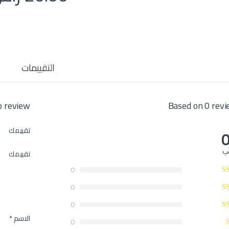
التقييمات
Based on 0 rev
the first to review
تقييمك
0
لي
تقييمك
0
0
0
الاسم
*
0