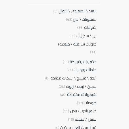
العبد \ الصعيدي \ ايتوال
(5)
بسكوتات \ لبان
(43)
بقوليات
(36)
بن \ سبرتايات
(56)
حلويات (شرقيه \ منوعه)
(11)
خضروات وفواكة
(11)
خلطات وبهارات
(74)
رنجه \ فسيخ \ اسماك مملحه
(8)
سمن / زبده / زيوت
(24)
شيكولاته مخفضة
(40)
صوصات
(17)
طيور بلدي / بيض
(11)
عسل / طحينه
(16)
فوانيس / العاب رمضان
(0)