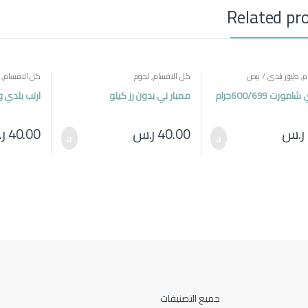
Related pr
م
,
طيور بلدي / بيض
كل الاقسام
,
لحوم
كل الاقسام
,
ورت 600/699جرام
ممبار ني بدون رز كيلو
ارنب بلدي وزن 100
ر.س
40.00
ر.س
40.00
ر
جميع التصنيفات