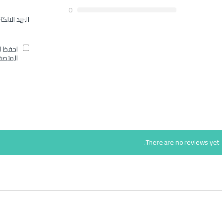
0
البريد الالك
احفظ ا
المتصف
There are no reviews yet.