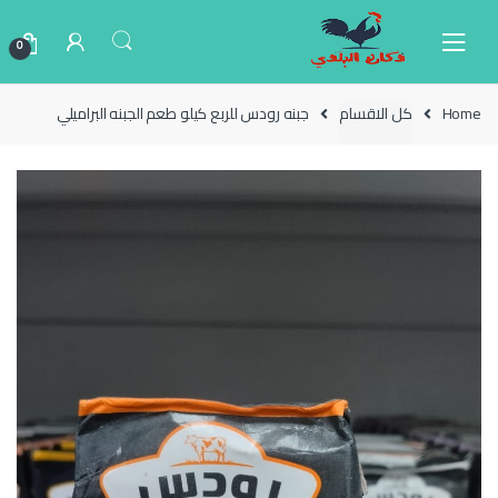
Ski
Ski
t
t
0
navigatio
conten
Home
كل الاقسام
جبنه رودس للربع كيلو طعم الجبنه البراميلي