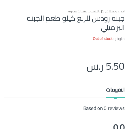
اجبان ومخللات
,
كل الاقسام
,
منتجات مصرية
جبنه رودس للربع كيلو طعم الجبنه
البراميلي
متوفر :
Out of stock
5.50
ر.س
التقييمات
Based on 0 reviews
0.0