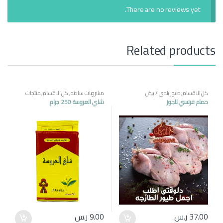
There are no reviews yet.
Related products
كل الاقسام
,
طيور بلدي / بيض
مشروبات ساخنه
,
كل الاقسام
,
منتجات
مصرية
حمام فرنسي للجوز
شاي العروسة 250 جرام
37.00
ر.س
9.00
ر.س