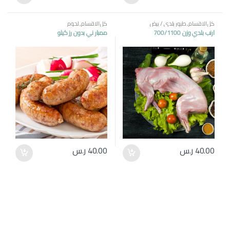
كل الاقسام
,
طيور بلدي / بيض
كل الاقسام
,
لحوم
ارنب بلدي وزن 700/1100
ممبار ني بدون رز كيلو
40.00
ر.س
40.00
ر.س