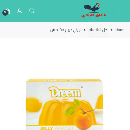
Ski
Ski
t
t
0
navigatio
conten
Home
كل الاقسام
جيلي دريم مشمش