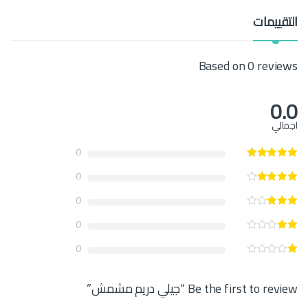
y
التقييمات
Based on 0 reviews
0.0
اجمالي
0
0
0
0
0
Be the first to review “جيلي دريم مشمش”