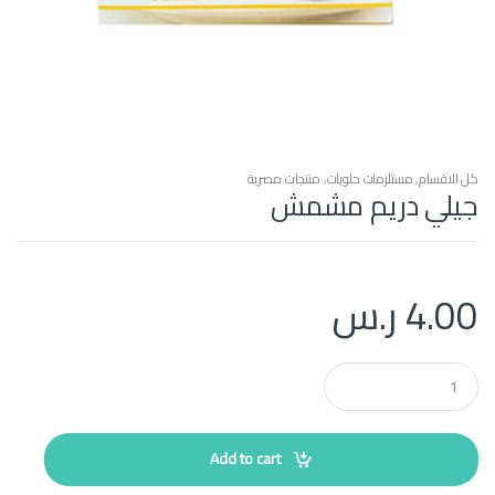
كل الاقسام
,
مستلزمات حلويات
,
منتجات مصرية
جيلي دريم مشمش
4.00
ر.س
Q
u
a
n
t
Add to cart
i
t