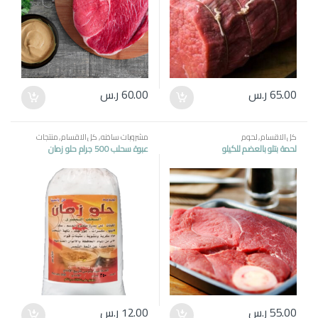
65.00
ر.س
60.00
ر.س
كل الاقسام
,
لحوم
مشروبات ساخنه
,
كل الاقسام
,
منتجات
مصرية
لحمة بتلو بالعضم للكيلو
عبوة سحلب 500 جرام حلو زمان
55.00
ر.س
12.00
ر.س