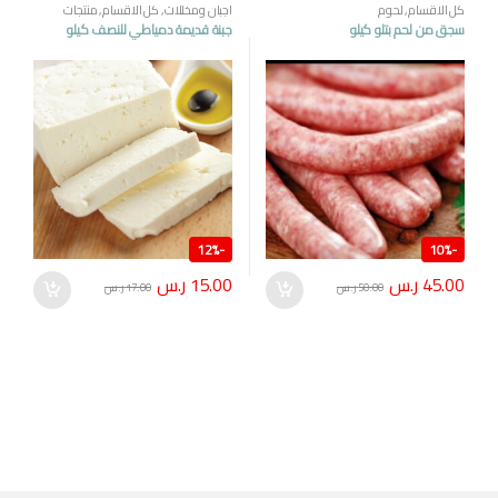
كل الاقسام
,
لحوم
اجبان ومخللات
,
كل الاقسام
,
منتجات
مصرية
سجق من لحم بتلو كيلو
جبنة قديمة دمياطي للنصف كيلو
12%
-
10%
-
45.00
ر.س
15.00
ر.س
50.00
ر.س
17.00
ر.س