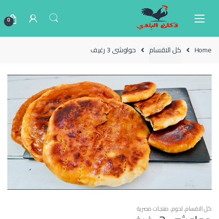
Ski
Ski
t
t
0
navigatio
conten
Home
كل الاقسام
حواوشى 3 رغيف
كل الاقسام
,
لحوم
,
منتجات مصرية