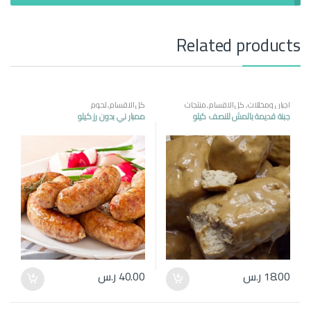
Related products
اجبان ومخللات
,
كل الاقسام
,
منتجات
كل الاقسام
,
لحوم
مصرية
جبنة قديمة بالمش للنصف كيلو
ممبار ني بدون رز كيلو
18.00
ر.س
40.00
ر.س