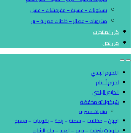
بسكوتات – عسلية – مقرمشات – عسل
مشروبات – عصائر – خلطات مصرية – بن
كل المنتجات
من نحن
اللحوم البلدي
لحوم أغنام
الطيور البلدي
شيكولاته مخفضة
منتجات مصرية
اجبان – مخللات – سمنة – رنجة – بقوليات – فسيخ
حلويات شرقية – دريم – العبد – حلو الشام