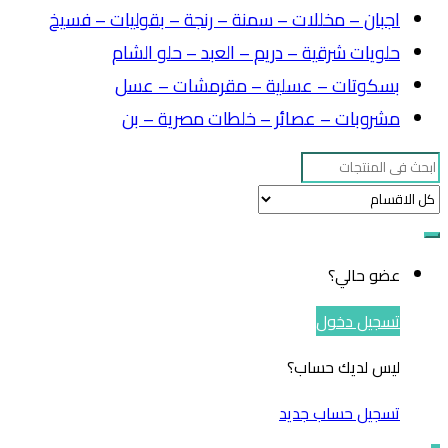
اجبان – مخللات – سمنة – رنجة – بقوليات – فسيخ
حلويات شرقية – دريم – العبد – حلو الشام
بسكوتات – عسلية – مقرمشات – عسل
مشروبات – عصائر – خلطات مصرية – بن
Search
for:
عضو حالي؟
تسجيل دخول
ليس لديك حساب؟
تسجيل حساب جديد