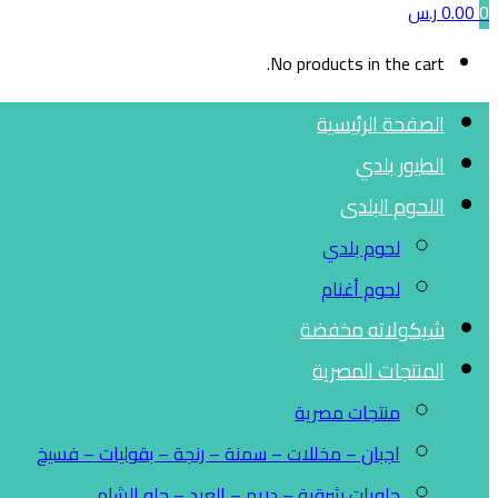
0
0.00
ر.س
No products in the cart.
الصفحة الرئيسية
الطيور بلدي
اللحوم البلدى
لحوم بلدي
لحوم أغنام
شيكولاته مخفضة
المنتجات المصرية
منتجات مصرية
اجبان – مخللات – سمنة – رنجة – بقوليات – فسيخ
حلويات شرقية – دريم – العبد – حلو الشام