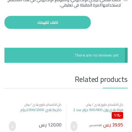
لاستخدامها المرة المقبلة في تعليقي.
There are no reviews yet.
Related products
كل الاقسام
,
طيور بلدي / بيض
كل الاقسام
,
طيور بلدي / بيض
فرخة بلدي وزن 500/600 جرام عدد 2
ذكر بط بلدي 2300/2000جرام
11%
-
39.95
ر.س
120.00
ر.س
45.00
ر.س