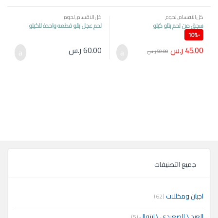
كل الاقسام
,
لحوم
كل الاقسام
,
لحوم
سجق من لحم بتلو كيلو
لحم عجل بتلو قطعه واحدة للكيلو
10%
-
45.00
ر.س
60.00
ر.س
50.00
ر.س
جميع التصنيفات
اجبان ومخللات
(62)
العبد \ الصعيدي \ ايتوال
(5)