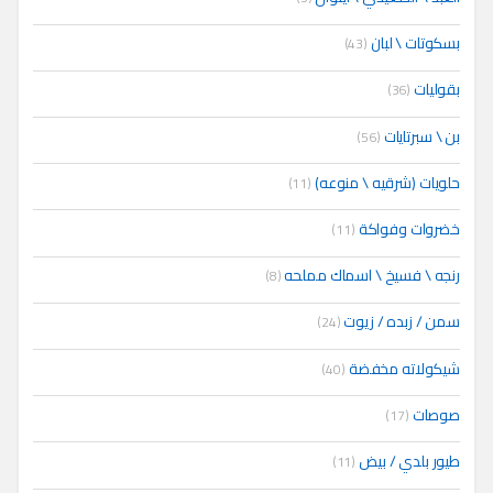
بسكوتات \ لبان
(43)
بقوليات
(36)
بن \ سبرتايات
(56)
حلويات (شرقيه \ منوعه)
(11)
خضروات وفواكة
(11)
رنجه \ فسيخ \ اسماك مملحه
(8)
سمن / زبده / زيوت
(24)
شيكولاته مخفضة
(40)
صوصات
(17)
طيور بلدي / بيض
(11)