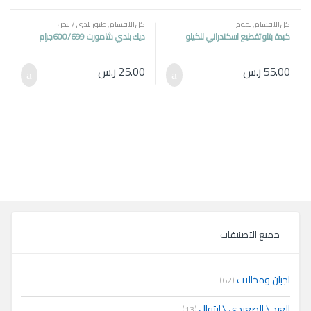
كل الاقسام
,
لحوم
كل الاقسام
,
طيور بلدي / بيض
كبدة بتلو تقطيع اسكندراني للكيلو
ديك بلدي شامورت 600/699جرام
55.00
ر.س
25.00
ر.س
جميع التصنيفات
اجبان ومخللات
(62)
العبد \ الصعيدي \ ايتوال
(13)