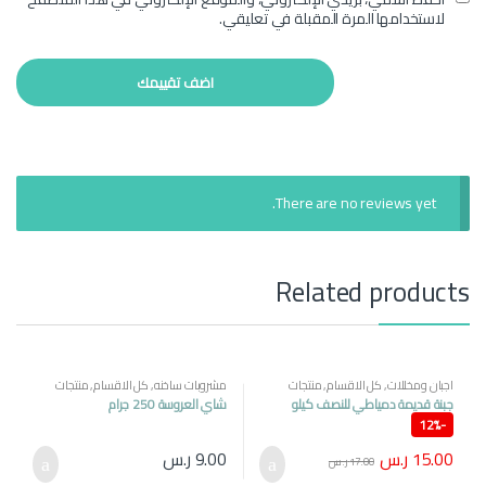
لاستخدامها المرة المقبلة في تعليقي.
There are no reviews yet.
Related products
اجبان ومخللات
,
كل الاقسام
,
منتجات
مشروبات ساخنه
,
كل الاقسام
,
منتجات
مصرية
مصرية
جبنة قديمة دمياطي للنصف كيلو
شاي العروسة 250 جرام
12%
-
15.00
ر.س
9.00
ر.س
17.00
ر.س