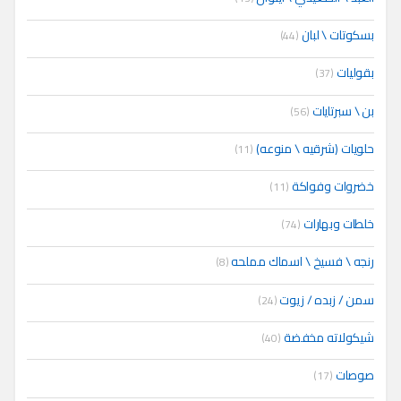
بسكوتات \ لبان
(44)
بقوليات
(37)
بن \ سبرتايات
(56)
حلويات (شرقيه \ منوعه)
(11)
خضروات وفواكة
(11)
خلطات وبهارات
(74)
رنجه \ فسيخ \ اسماك مملحه
(8)
سمن / زبده / زيوت
(24)
شيكولاته مخفضة
(40)
صوصات
(17)