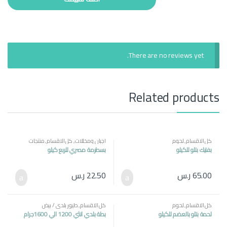
There are no reviews yet.
Related products
كل الاقسام
,
لحوم
اجبان ومخللات
,
كل الاقسام
,
منتجات
مصرية
بفتيك بتلو للكيلو
بسطرمة مصري للربع كيلو
65.00
ر.س
22.50
ر.س
كل الاقسام
,
لحوم
كل الاقسام
,
طيور بلدي / بيض
لحمة بتلو بالعضم للكيلو
بطة بلدي انثي 1200 الي 1600جرام