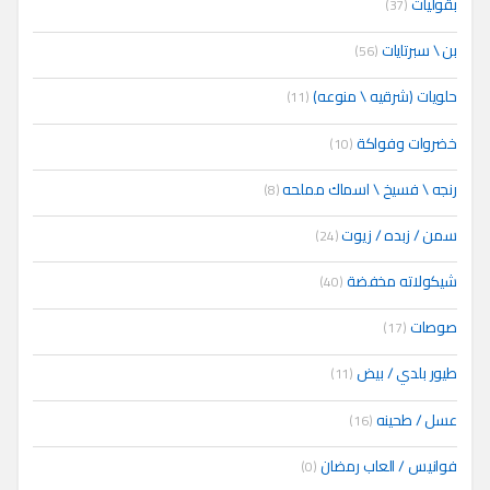
بقوليات
(37)
بن \ سبرتايات
(56)
حلويات (شرقيه \ منوعه)
(11)
خضروات وفواكة
(10)
رنجه \ فسيخ \ اسماك مملحه
(8)
سمن / زبده / زيوت
(24)
شيكولاته مخفضة
(40)
صوصات
(17)
طيور بلدي / بيض
(11)
عسل / طحينه
(16)
فوانيس / العاب رمضان
(0)