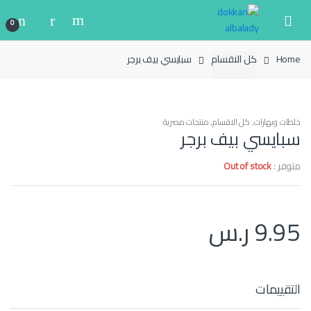
Ski
Ski
t
t
0
navigatio
conten
Home
كل الاقسام
سبايسي بيف برجر
خلطات وبهارات
,
كل الاقسام
,
منتجات مصرية
سبايسي بيف برجر
متوفر :
Out of stock
9.95
ر.س
التقييمات