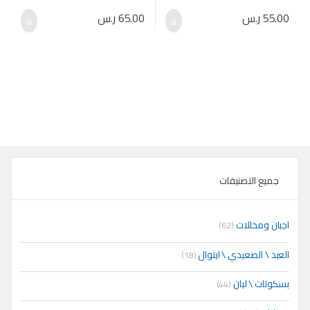
55.00
ر.س
65.00
ر.س
جميع التصنيفات
اجبان ومخللات
(62)
العبد \ الصعيدي \ ايتوال
(18)
بسكوتات \ لبان
(44)