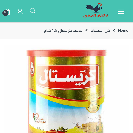
Ski
Ski
t
t
0
navigatio
conten
Home
كل الاقسام
سمنة كريستال 1.5 كيلو