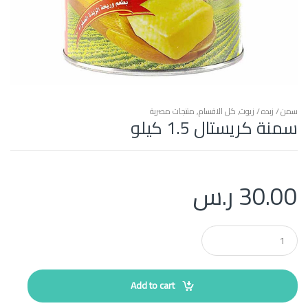
سمن / زبده / زيوت
,
كل الاقسام
,
منتجات مصرية
سمنة كريستال 1.5 كيلو
30.00
ر.س
Q
u
a
n
t
Add to cart
i
t