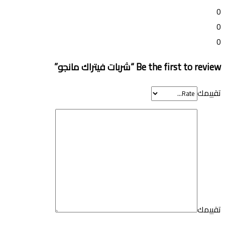
0
0
0
Be the first to review “شربات فيتراك مانجو”
تقييمك
تقييمك