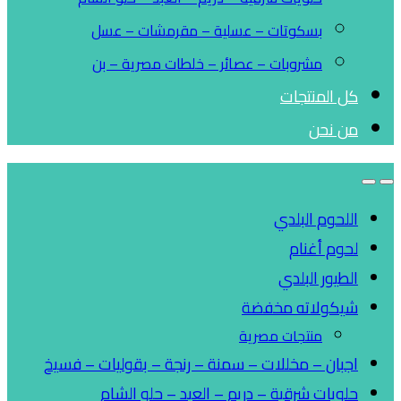
بسكوتات – عسلية – مقرمشات – عسل
مشروبات – عصائر – خلطات مصرية – بن
كل المنتجات
من نحن
اللحوم البلدي
لحوم أغنام
الطيور البلدي
شيكولاته مخفضة
منتجات مصرية
اجبان – مخللات – سمنة – رنجة – بقوليات – فسيخ
حلويات شرقية – دريم – العبد – حلو الشام