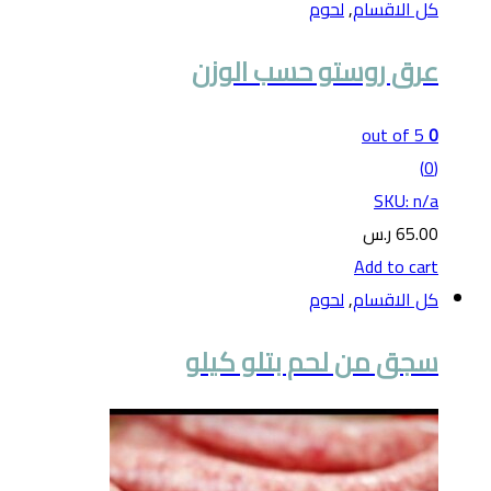
كل الاقسام
,
لحوم
عرق روستو حسب الوزن
out of 5
0
(0)
SKU: n/a
65.00
ر.س
Add to cart
كل الاقسام
,
لحوم
سجق من لحم بتلو كيلو