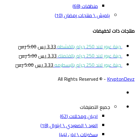
منظفات
(68)
ياميش \ منتجات رمضان
(10)
منتجات ذات تخفيضات
جبنة عبور لاند 250 جرام بالقشطه
3.33
ر.س
5.00
ر.س
جبنة عبور لاند 250 جرام بالفلمنك
3.33
ر.س
5.00
ر.س
جبنة عبور لاند 250 جرام بالبسطرمه
3.33
ر.س
5.00
ر.س
All Rights Reserved © -
KryptonDevz
جميع التصنيفات
اجبان ومخللات
(62)
العبد \ الصعيدي \ ايتوال
(18)
بسكوتات \ لبان
(44)