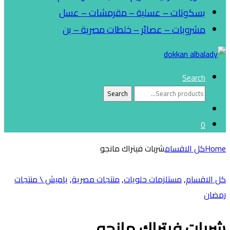
بسكوتات – عسلية – مقرمشات – عسل
مشروبات – عصائر – خلطات مصرية – بن
Search
Search
Search
for:
0
Home
كل الاقسام
شربات فيتراك مانجو
كل الاقسام
,
مستلزمات حلويات
,
منتجات مصرية
,
ياميش \ منتجات
رمضان
شربات فيتراك مانجو