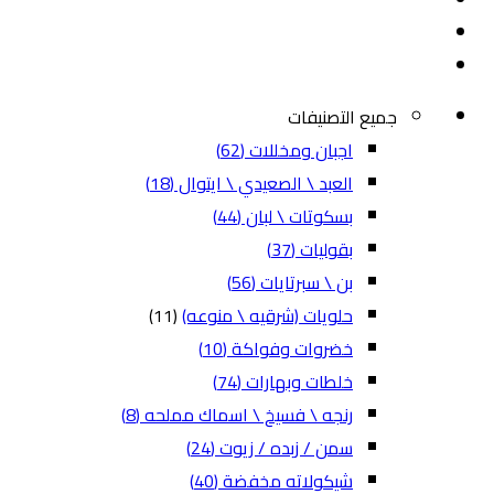
جميع التصنيفات
اجبان ومخللات
(62)
العبد \ الصعيدي \ ايتوال
(18)
بسكوتات \ لبان
(44)
بقوليات
(37)
بن \ سبرتايات
(56)
حلويات (شرقيه \ منوعه)
(11)
خضروات وفواكة
(10)
خلطات وبهارات
(74)
رنجه \ فسيخ \ اسماك مملحه
(8)
سمن / زبده / زيوت
(24)
شيكولاته مخفضة
(40)