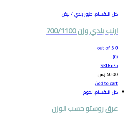
كل الاقسام
,
طيور بلدي / بيض
ارنب بلدي وزن 700/1100
out of 5
0
(0)
SKU: n/a
40.00
ر.س
Add to cart
كل الاقسام
,
لحوم
عرق روستو حسب الوزن