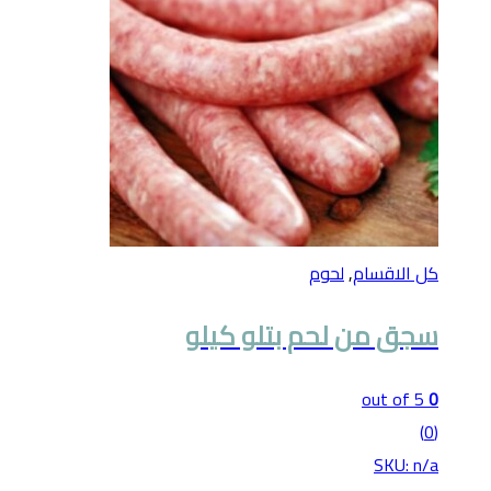
كل الاقسام
,
لحوم
سجق من لحم بتلو كيلو
out of 5
0
(0)
SKU: n/a