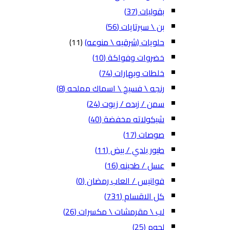
بقوليات
(37)
بن \ سبرتايات
(56)
حلويات (شرقيه \ منوعه)
(11)
خضروات وفواكة
(10)
خلطات وبهارات
(74)
رنجه \ فسيخ \ اسماك مملحه
(8)
سمن / زبده / زيوت
(24)
شيكولاته مخفضة
(40)
صوصات
(17)
طيور بلدي / بيض
(11)
عسل / طحينه
(16)
فوانيس / العاب رمضان
(0)
كل الاقسام
(731)
لب \ مقرمشات \ مكسرات
(26)
لحوم
(25)