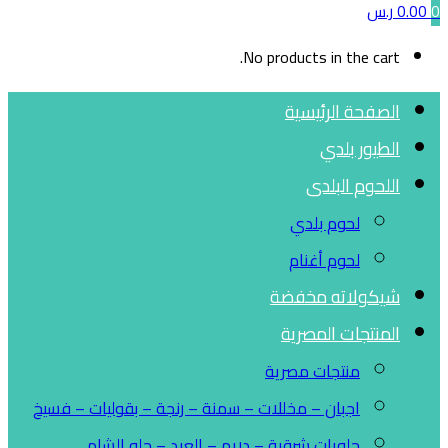
0
0.00
ر.س
No products in the cart.
الصفحة الرئيسية
الطيور بلدي
اللحوم البلدى
لحوم بلدي
لحوم أغنام
شيكولاته مخفضة
المنتجات المصرية
منتجات مصرية
اجبان – مخللات – سمنة – رنجة – بقوليات – فسيخ
حلويات شرقية – دريم – العبد – حلو الشام