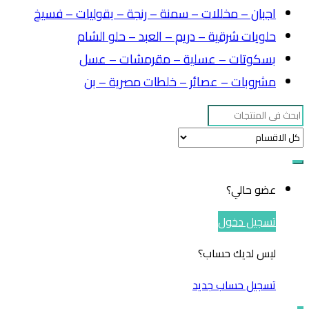
اجبان – مخللات – سمنة – رنجة – بقوليات – فسيخ
حلويات شرقية – دريم – العبد – حلو الشام
بسكوتات – عسلية – مقرمشات – عسل
مشروبات – عصائر – خلطات مصرية – بن
Search
for:
عضو حالي؟
تسجيل دخول
ليس لديك حساب؟
تسجيل حساب جديد