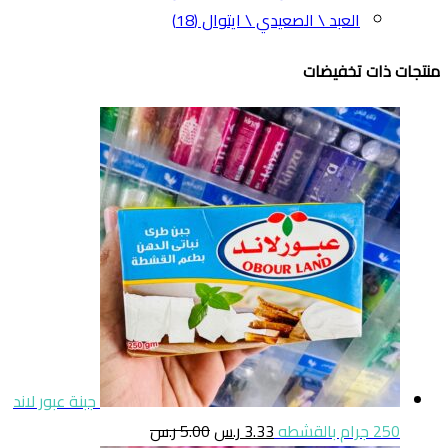
العبد \ الصعيدي \ ايتوال
(18)
منتجات ذات تخفيضات
جبنة عبور لاند
250 جرام بالقشطه
3.33
ر.س
5.00
ر.س