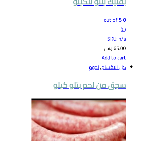
بفتيك بتلو للكيلو
out of 5
0
(0)
SKU: n/a
65.00
ر.س
Add to cart
كل الاقسام
,
لحوم
سجق من لحم بتلو كيلو