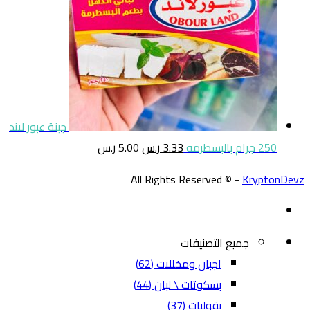
جبنة عبور لاند
250 جرام بالبسطرمه
3.33
ر.س
5.00
ر.س
All Rights Reserved © -
KryptonDevz
جميع التصنيفات
اجبان ومخللات
(62)
بسكوتات \ لبان
(44)
بقوليات
(37)