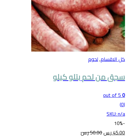
كل الاقسام
,
لحوم
سجق من لحم بتلو كيلو
out of 5
0
(0)
SKU: n/a
10%
-
45.00
ر.س
50.00
ر.س