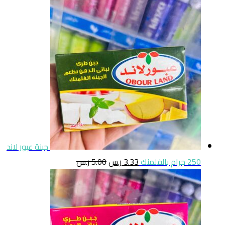
جبنة عبور لاند
250 جرام بالفلمنك
3.33
ر.س
5.00
ر.س