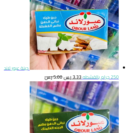
جبنة عبور لاند
250 جرام بالقشطه
3.33
ر.س
5.00
ر.س