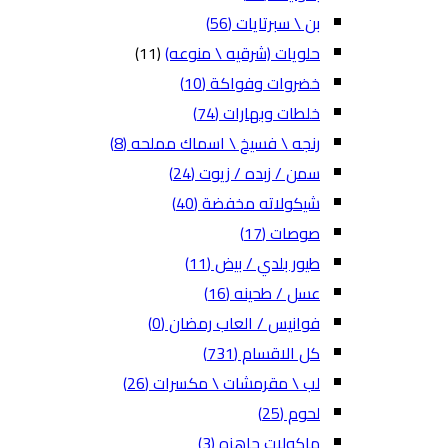
بن \ سبرتايات
(56)
حلويات (شرقيه \ منوعه)
(11)
خضروات وفواكة
(10)
خلطات وبهارات
(74)
رنجه \ فسيخ \ اسماك مملحه
(8)
سمن / زبده / زيوت
(24)
شيكولاته مخفضة
(40)
صوصات
(17)
طيور بلدي / بيض
(11)
عسل / طحينه
(16)
فوانيس / العاب رمضان
(0)
كل الاقسام
(731)
لب \ مقرمشات \ مكسرات
(26)
لحوم
(25)
ماكولات جاهزه
(3)