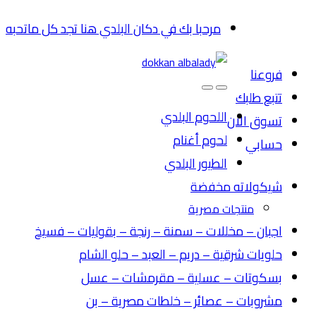
Skip
Skip
مرحبا بك في دكان البلدي هنا تجد كل ماتحبه
to
to
navigation
content
فروعنا
تتبع طلبك
اللحوم البلدي
تسوق الان
لحوم أغنام
حسابي
الطيور البلدي
شيكولاته مخفضة
منتجات مصرية
اجبان – مخللات – سمنة – رنجة – بقوليات – فسيخ
حلويات شرقية – دريم – العبد – حلو الشام
بسكوتات – عسلية – مقرمشات – عسل
مشروبات – عصائر – خلطات مصرية – بن