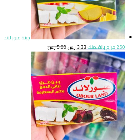
جبنة عبور لاند
250 جرام بالفلمنك
3.33
ر.س
5.00
ر.س