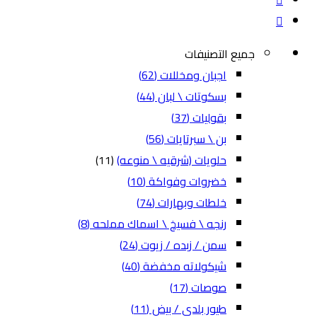
جميع التصنيفات
اجبان ومخللات
(62)
بسكوتات \ لبان
(44)
بقوليات
(37)
بن \ سبرتايات
(56)
حلويات (شرقيه \ منوعه)
(11)
خضروات وفواكة
(10)
خلطات وبهارات
(74)
رنجه \ فسيخ \ اسماك مملحه
(8)
سمن / زبده / زيوت
(24)
شيكولاته مخفضة
(40)
صوصات
(17)
طيور بلدي / بيض
(11)