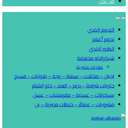
من نحن
اللحوم البلدي
لحوم أغنام
الطيور البلدي
شيكولاته مخفضة
منتجات مصرية
اجبان – مخللات – سمنة – رنجة – بقوليات – فسيخ
حلويات شرقية – دريم – العبد – حلو الشام
بسكوتات – عسلية – مقرمشات – عسل
مشروبات – عصائر – خلطات مصرية – بن