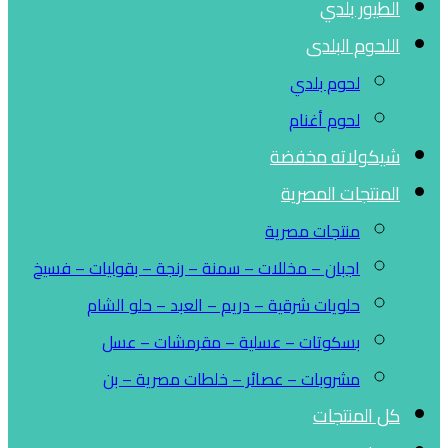
الطيور بلدي
اللحوم البلدى
لحوم بلدي
لحوم أغنام
شيكولاته مخفضة
المنتجات المصرية
منتجات مصرية
اجبان – مخللات – سمنة – رنجة – بقوليات – فسيخ
حلويات شرقية – دريم – العبد – حلو الشام
بسكوتات – عسلية – مقرمشات – عسل
مشروبات – عصائر – خلطات مصرية – بن
كل المنتجات