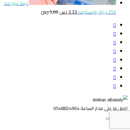
جبنة عبور لاند
250 جرام بالبسطرمه
3.33
ر.س
5.00
ر.س
اتصل بنا على مدار الساعة
0548824964