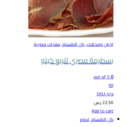
اجبان ومخللات
,
كل الاقسام
,
منتجات مصرية
بسطرمة مصري للربع كيلو
out of 5
0
(0)
SKU: n/a
22.50
ر.س
Add to cart
كل الاقسام
,
لحوم