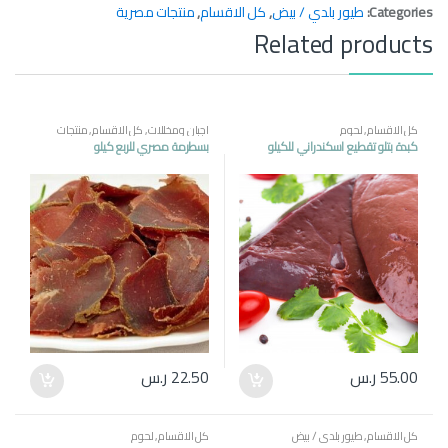
Categories:
طيور بلدي / بيض
,
كل الاقسام
,
منتجات مصرية
Related products
كل الاقسام
,
لحوم
اجبان ومخللات
,
كل الاقسام
,
منتجات
مصرية
كبدة بتلو تقطيع اسكندراني للكيلو
بسطرمة مصري للربع كيلو
55.00
ر.س
22.50
ر.س
كل الاقسام
,
طيور بلدي / بيض
كل الاقسام
,
لحوم