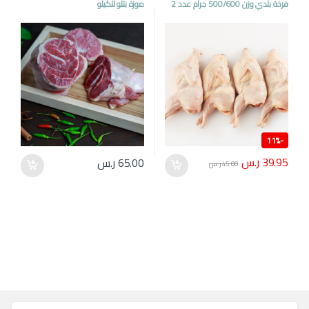
فرخة بلدي وزن 500/600 جرام عدد 2
موزة بتلو للكيلو
11%
-
39.95
ر.س
65.00
ر.س
45.00
ر.س