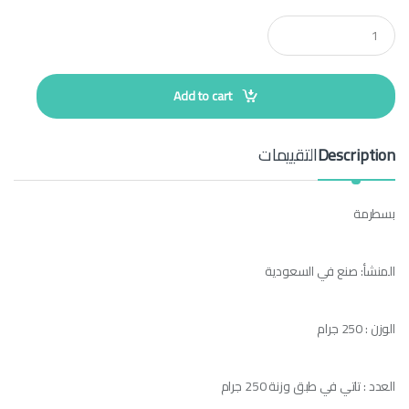
Q
u
a
n
t
Add to cart
i
t
y
Description
التقييمات
بسطرمة
المنشأ: صنع في السعودية
الوزن : 250 جرام
العدد : تاتي في طبق وزنة 250 جرام