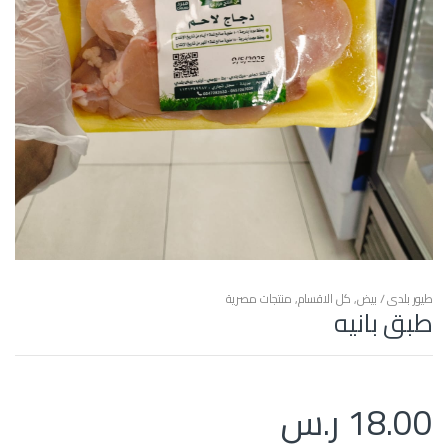
طيور بلدي / بيض
,
كل الاقسام
,
منتجات مصرية
طبق بانيه
18.00
ر.س