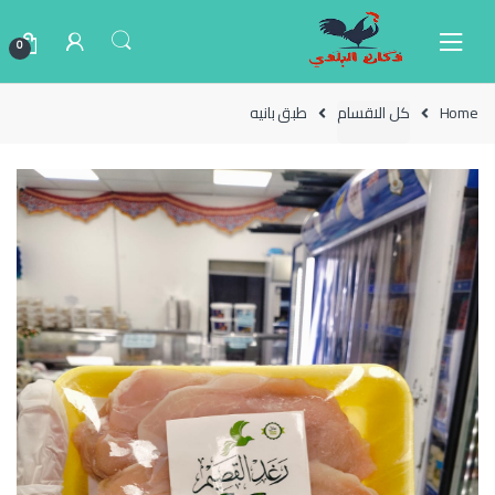
Ski
Ski
t
t
0
navigatio
conten
Home
كل الاقسام
طبق بانيه