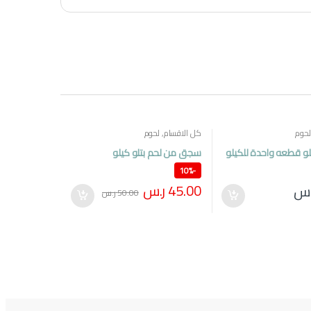
لحوم
كل الاقسام
,
لحوم
لو قطعه واحدة للكيلو
سجق من لحم بتلو كيلو
10%
-
45.00
ر.س
.س
50.00
ر.س