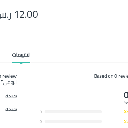
12.00
ر.س
التقييمات
Based on 0 rev
الرومى”
0
تقييمك
لي
تقييمك
0
0