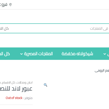
فروع
شيكولاته مخفضة
المنتجات المصرية
كل الم
عم الرومى
اجبان ومخللات
,
كل الاقسام
,
م
عبور لاند لل
متوفر :
Out of stock