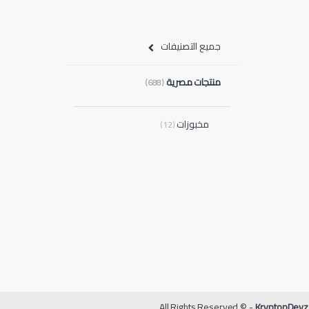
جميع التصنيفات
منتجات مصرية
(688)
مخبوزات
(12)
All Rights Reserved © -
KryptonDevz