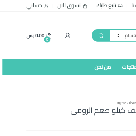
نا
تتبع طلبك
تسوق الان
حسابي
0.00
ر.س
0
نتجات
من نحن
نتجات مصرية
نصف كيلو طعم الرومى