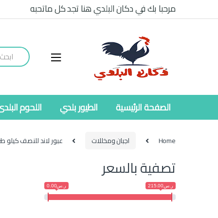
Ski
Ski
مرحبا بك في دكان البلدي هنا تجد كل ماتحبه
t
t
navigatio
conten
Search
for:
الصفحة الرئيسية
الطيور بلدي
اللحوم البلدى
Home
اجبان ومخللات
عبور لاند للنصف كيلو ط
تصفية بالسعر
ر.س215.00
ر.س0.00