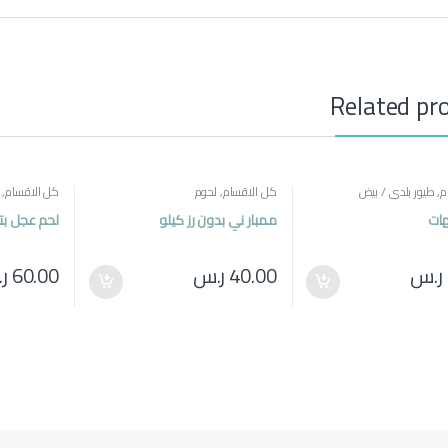
Related pr
م
,
طيور بلدي / بيض
كل الاقسام
,
لحوم
كل الاقسام
,
ات
ممبار ني بدون رز كيلو
لحم عجل بت
ر.س
40.00
ر.س
60.00
ر