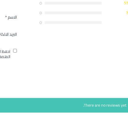
0
0
الاسم
*
0
البريد الالك
احفظ ا
المتصف
There are no reviews yet.