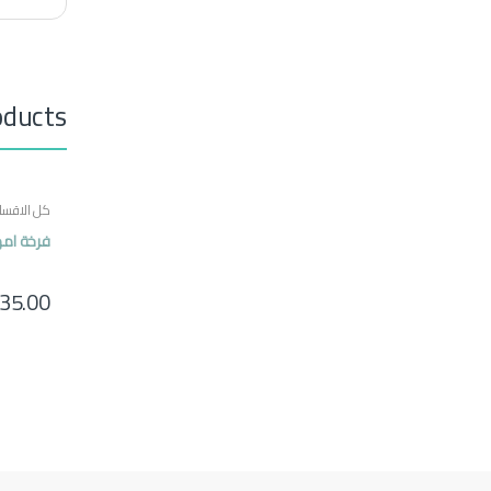
oducts
كل الاقسا
فرخة امه
35.00