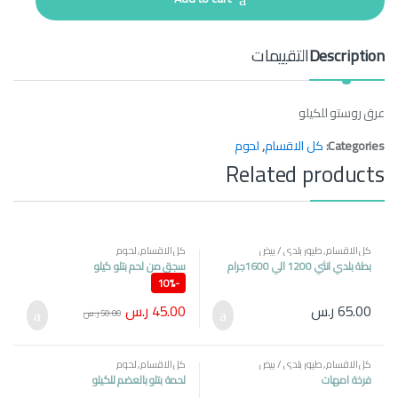
i
t
y
Description
التقييمات
عرق روستو للكيلو
Categories:
كل الاقسام
,
لحوم
Related products
كل الاقسام
,
طيور بلدي / بيض
كل الاقسام
,
لحوم
بطة بلدي انثي 1200 الي 1600جرام
سجق من لحم بتلو كيلو
10%
-
45.00
ر.س
65.00
ر.س
50.00
ر.س
كل الاقسام
,
طيور بلدي / بيض
كل الاقسام
,
لحوم
فرخة امهات
لحمة بتلو بالعضم للكيلو