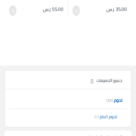
35.00
ر.س
55.00
ر.س
جميع التصنيفات
لحوم
(25)
لحوم اغنام
(0)