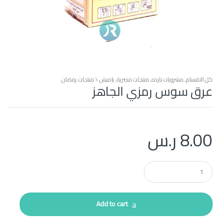
كل الاقسام
,
مشروبات بارده
,
منتجات مصرية
,
ياميش \ منتجات رمضان
عرق سوس رمزي الجاهز
8.00
ر.س
Q
u
a
n
t
Add to cart
i
t