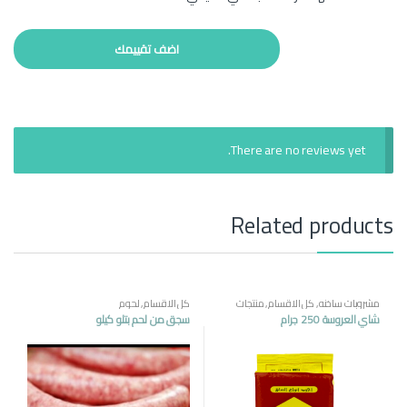
There are no reviews yet.
Related products
مشروبات ساخنه
,
كل الاقسام
,
منتجات
كل الاقسام
,
لحوم
مصرية
شاي العروسة 250 جرام
سجق من لحم بتلو كيلو