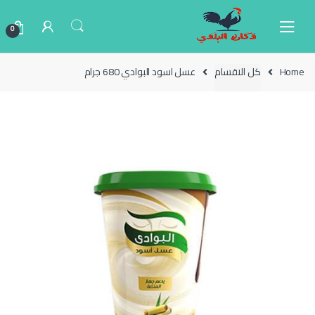
Ski
Ski
t
t
0
navigatio
conten
Home
كل الاقسام
عسل اسود البوادي 680 جرام