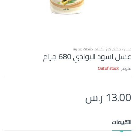
عسل / طحينه
,
كل الاقسام
,
منتجات مصرية
عسل اسود البوادي 680 جرام
متوفر :
Out of stock
13.00
ر.س
التقييمات