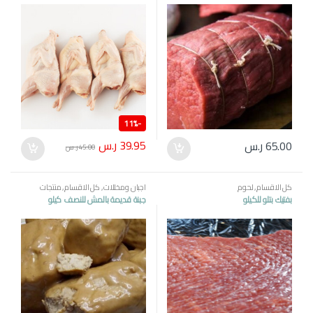
11%
-
39.95
ر.س
65.00
ر.س
45.00
ر.س
كل الاقسام
,
لحوم
اجبان ومخللات
,
كل الاقسام
,
منتجات
مصرية
بفتيك بتلو للكيلو
جبنة قديمة بالمش للنصف كيلو