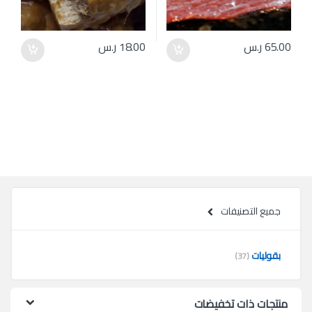
65.00
ر.س
18.00
ر.س
جميع التصنيفات
بقوليات
(37)
منتجات ذات تخفيضات