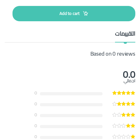
n
t
Add to cart
i
t
y
التقييمات
Based on 0 reviews
0.0
اجمالي
0
0
0
0
0