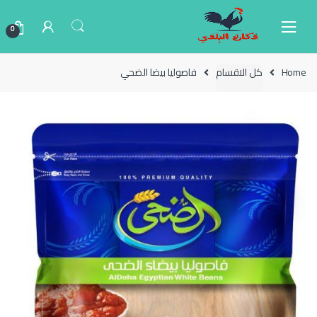
Ski
Ski
t
t
0
navigatio
conten
Home
كل الاقسام
فاصوليا بيضا الضحي