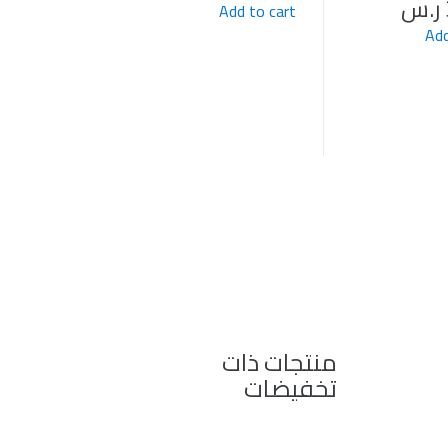
ر.س
Add to cart
Add
منتجات ذات
تخفيضات