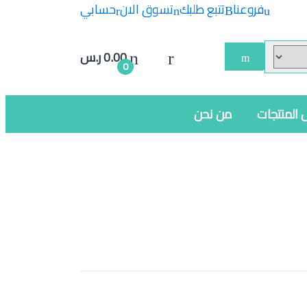
فروعنا
تتبع طلبك
تسوق الان
حسابي
0.00
ر.س
0
 المنتجات
من نحن