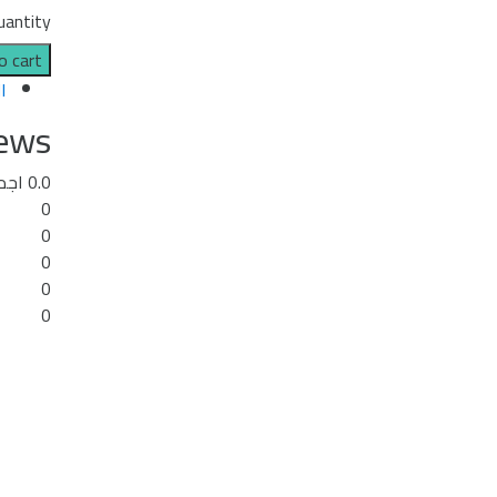
uantity
o cart
ا
iews
0.0
اجم
0
0
0
0
0