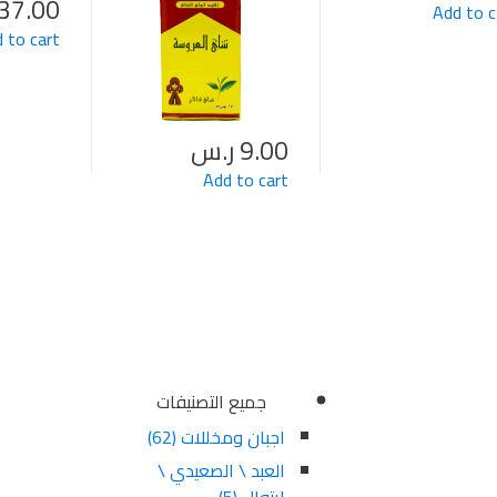
37.00
Add to c
 to cart
9.00
ر.س
Add to cart
جميع التصنيفات
اجبان ومخللات
(62)
العبد \ الصعيدي \