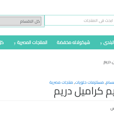
S
لبلدى
شيكولاته مخفضة
المنتجات المصرية
كل
 دريم
قسام
,
مستلزمات حلويات
,
منتجات مصرية
م كراميل دريم
س