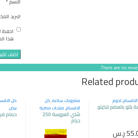
الاسم
*
البريد الال
احفظ اس
هذا الم
There are no revie
Related prod
الاقسام
,
لحوم
مشروبات ساخنه
,
كل
كل الاقسا
ة بتلو بالعضم للكيلو
الاقسام
,
منتجات مصرية
بيض
شاي العروسة 250
حمام فرن
جرام
55.
ر.س