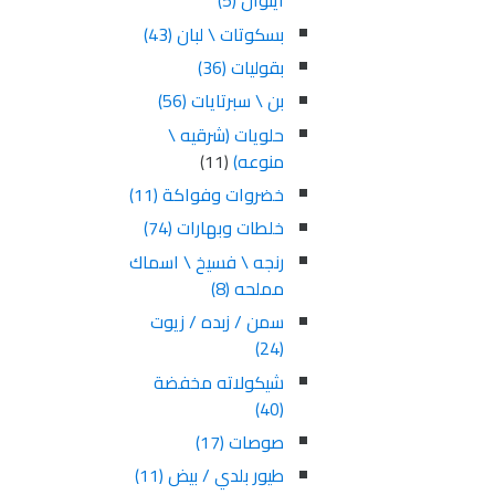
ايتوال
(5)
بسكوتات \ لبان
(43)
بقوليات
(36)
بن \ سبرتايات
(56)
حلويات (شرقيه \
منوعه)
(11)
خضروات وفواكة
(11)
خلطات وبهارات
(74)
رنجه \ فسيخ \ اسماك
مملحه
(8)
سمن / زبده / زيوت
(24)
شيكولاته مخفضة
(40)
صوصات
(17)
طيور بلدي / بيض
(11)