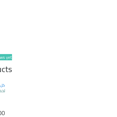
ws yet.
ucts
كل 
لحم
00