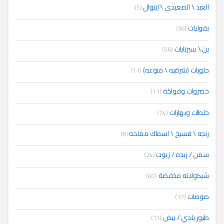
العبد \ الصعيدي \ ايتوال
(5)
بقوليات
(36)
بن \ سبرتايات
(56)
حلويات (شرقيه \ منوعه)
(11)
خضروات وفواكة
(11)
خلطات وبهارات
(74)
رنجه \ فسيخ \ اسماك مملحه
(8)
سمن / زبده / زيوت
(24)
شيكولاته مخفضة
(40)
صوصات
(17)
طيور بلدي / بيض
(11)