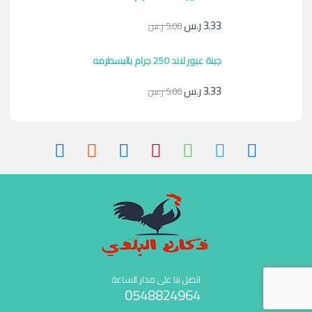
3.33
ر.س
5.00
ر.س
جبنة عبور لاند 250 جرام بالبسطرمه
3.33
ر.س
5.00
ر.س
اتصل بنا على مدار الساعة
0548824964