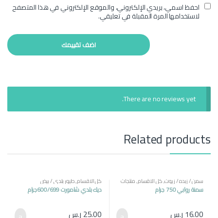
احفظ اسمي، بريدي الإلكتروني، والموقع الإلكتروني في هذا المتصفح
لاستخدامها المرة المقبلة في تعليقي.
There are no reviews yet.
Related products
سمن / زبده / زيوت
,
كل الاقسام
,
منتجات
كل الاقسام
,
طيور بلدي / بيض
مصرية
سمنة روابي 750 جرام
ديك بلدي شامورت 600/699جرام
16.00
ر.س
25.00
ر.س