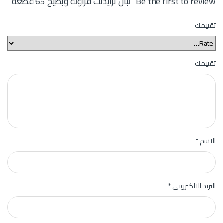
Be the first to review “لبان ترايدنت فراولة وبطيخ 65 قطعه”
تقييمك
تقييمك
الاسم
*
البريد الالكتروني
*