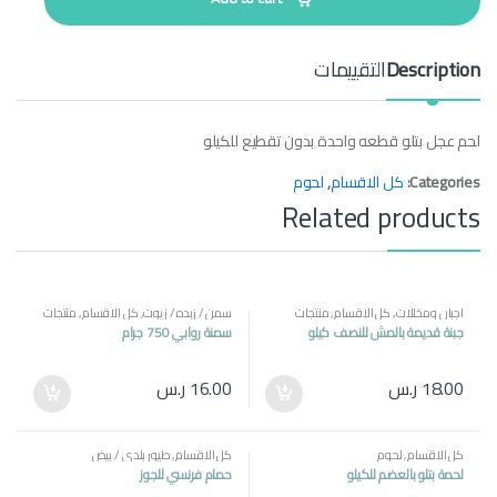
i
t
y
Description
التقييمات
لحم عجل بتلو قطعه واحدة بدون تقطيع للكيلو
Categories:
كل الاقسام
,
لحوم
Related products
اجبان ومخللات
,
كل الاقسام
,
منتجات
سمن / زبده / زيوت
,
كل الاقسام
,
منتجات
مصرية
مصرية
جبنة قديمة بالمش للنصف كيلو
سمنة روابي 750 جرام
18.00
ر.س
16.00
ر.س
كل الاقسام
,
لحوم
كل الاقسام
,
طيور بلدي / بيض
لحمة بتلو بالعضم للكيلو
حمام فرنسي للجوز