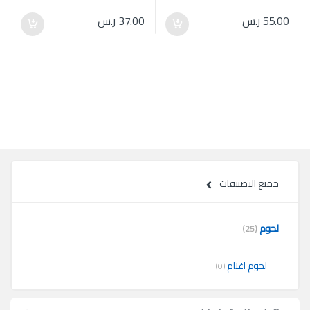
55.00
ر.س
37.00
ر.س
جميع التصنيفات
لحوم
(25)
لحوم اغنام
(0)