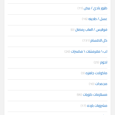
طيور بلدي / بيض
(11)
عسل / طحينه
(16)
فوانيس / العاب رمضان
(0)
كل الاقسام
(731)
لب \ مقرمشات \ مكسرات
(26)
لحوم
(25)
ماكولات جاهزه
(3)
مجمدات
(10)
مستلزمات حلويات
(95)
مشروبات بارده
(17)