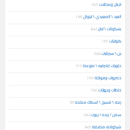
اجبان ومخللات
(62)
العبد \ الصعيدي \ ايتوال
(18)
بسكوتات \ لبان
(44)
بقوليات
(37)
بن \ سبرتايات
(56)
حلويات (شرقيه \ منوعه)
(11)
خضروات وفواكة
(10)
خلطات وبهارات
(74)
رنجه \ فسيخ \ اسماك مملحه
(8)
سمن / زبده / زيوت
(24)
شيكولاته مخفضة
(40)