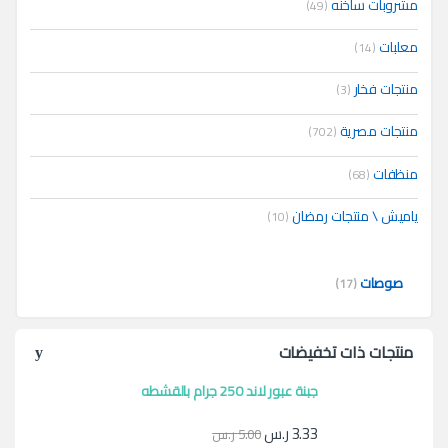
مشروبات ساخنه
(49)
معلبات
(14)
منتجات فخار
(3)
منتجات مصرية
(702)
منظفات
(68)
ياميش \ منتجات رمضان
(10)
صوصات
(17)
منتجات ذات تخفيضات
جبنة عبور لاند 250 جرام بالقشطه
3.33
ر.س
5.00
ر.س