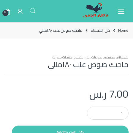
Ski
Ski
t
t
0
navigatio
conten
Home
كل الاقسام
ماجيك صوص عنب ١٨٠مللي
شيكولاته مخفضة
,
صوصات
,
كل الاقسام
,
منتجات مصرية
ماجيك صوص عنب ١٨٠مللي
7.00
ر.س
Q
u
a
n
t
Add to cart