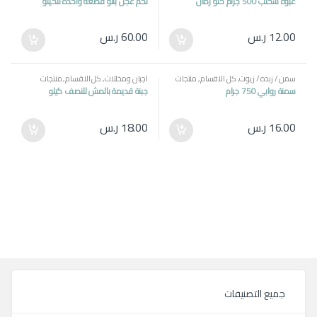
عبوة سحلب 500 جرام حلو زمان
لحم عجل بتلو قطعه واحدة للكيلو
12.00
ر.س
60.00
ر.س
سمن / زبده / زيوت
,
كل الاقسام
,
منتجات
اجبان ومخللات
,
كل الاقسام
,
منتجات
مصرية
مصرية
سمنة روابي 750 جرام
جبنة قديمة بالمش للنصف كيلو
16.00
ر.س
18.00
ر.س
جميع التصنيفات