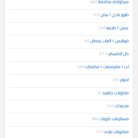
شيكولاته مخفضة
(40)
طيور بلدي / بيض
(11)
عسل / طحينه
(16)
فوانيس / العاب رمضان
(0)
كل الاقسام
(717)
لب \ مقرمشات \ مكسرات
(26)
لحوم
(25)
ماكولات جاهزه
(3)
مجمدات
(10)
مستلزمات حلويات
(95)
مشروبات بارده
(17)